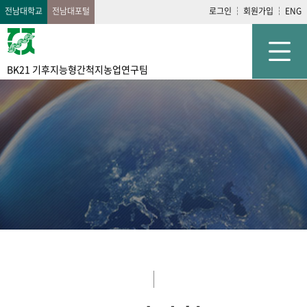
전남대학교
전남대포털
로그인
회원가입
ENG
BK21 기후지능형간척지농업연구팀