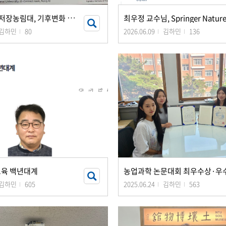
전
남대-중국 저장농림대, 기후변화 토양 생태 분야 국제 공동 세미나 개최
김하민
80
2026.06.09
김하민
136
교육 백년대계
김하민
605
2025.06.24
김하민
563