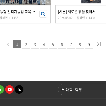
B
K21 기후지능형 간척지농업 교육연구팀 <하계 지도교수와 함께하는 논문성장 워크숍&
[시론] 새로운 흙을 찾아서
김하민
1385
2024.05.02
김하민
1434
1
2
3
4
5
6
7
8
9
대학·학부