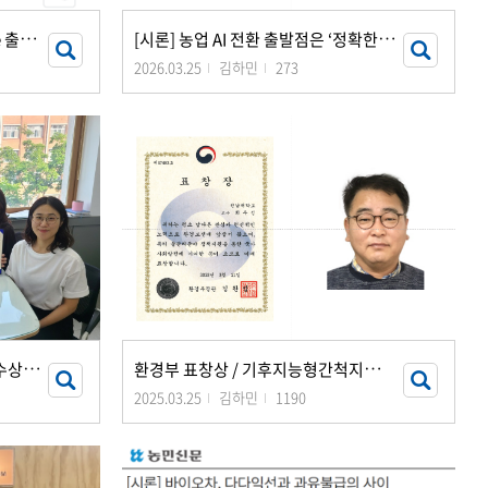
최
우정 교수님, Springer Nature 출판사 2026 우수 편집위원상 수상
[
시론] 농업 AI 전환 출발점은 ‘정확한 표준과 데이터’
2026.03.25
김하민
273
농
업과학 논문대회 최우수상·우수상 동시 수상/2025 농업과학 리더스 포럼…기후변화 대응
환
경부 표창상 / 기후지능형간척지농업교육연구팀 최우정 교수
2025.03.25
김하민
1190