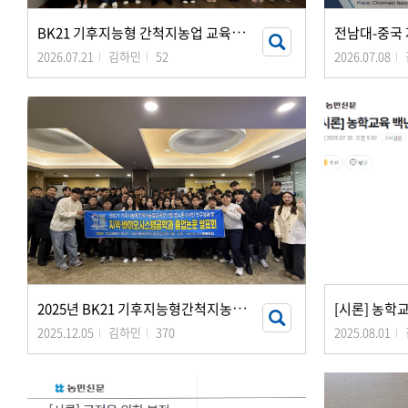
B
K21 기후지능형 간척지농업 교육연구팀 <하계 지도교수와 함께하는 논문성장 워크숍&
2026.07.21
김하민
52
2026.07.08
2
025년 BK21 기후지능형간척지농업교육연구팀 캡스톤디자인 연구성과 및 지역·바이오시스템
[시론] 농학
2025.12.05
김하민
370
2025.08.01