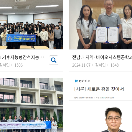
2
024년 BK21 기후지능형간척지농업교육연구팀 캡스톤디자인 연구성과 및 지역시스템공학전공
김하민
1506
2024.11.07
김하민
1648