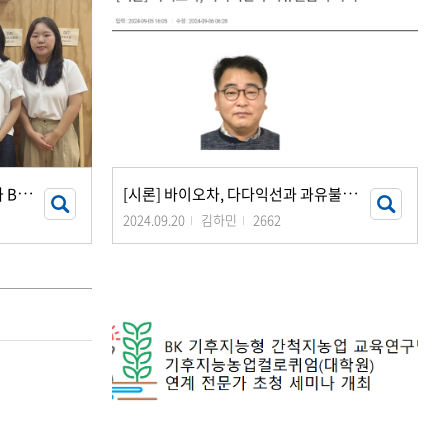
전
남대 지역·바이오시스템공학과 BK21 국립대만대학교와 국제 교류
[
시론] 바이오차, 다다익선과 과유불급의 사이
2024.09.20
김하민
2662