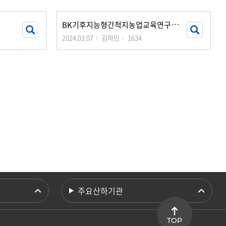
B
K기후지능형간척지농업교육연구팀 국내 전문가 초청 일정 안내
2024.03.07
김하민
1634
주요산하기관
TOP